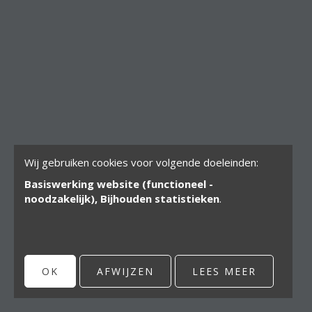
Bexem Catering Solutions
Maatschappelijke zetel
Winkelveldbaan 17
3111 Wezemaal, België
info@bexem.be
© Copyright 2026 | Bexem • Alle rechten voorbehouden •
Privacy
Webdesign door Zenjoy in Leuven
•
Powered by Nimbu
Wij gebruiken cookies voor volgende doeleinden:
Basiswerking website (functioneel -
noodzakelijk), Bijhouden statistieken
.
OK
AFWIJZEN
LEES MEER