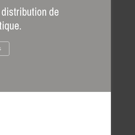
distribution de
tique.
S