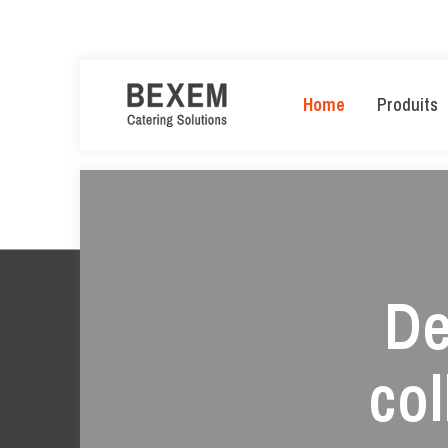
Home
Produits
De
col