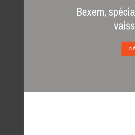
Bexem, spécial
vaiss
D