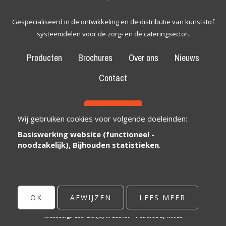
Gespecialiseerd in de ontwikkeling en de distributie van kunststof
systeemdelen voor de zorg- en de cateringsector.
Producten
Brochures
Over ons
Nieuws
Contact
CONTACT
Wij gebruiken cookies voor volgende doeleinden:
Basiswerking website (functioneel -
Bexem Catering Solutions
Maatschappelijke zetel
noodzakelijk), Bijhouden statistieken
.
Winkelveldbaan 17
3111 Wezemaal, België
info@bexem.be
OK
AFWIJZEN
LEES MEER
© Copyright 2026 | Bexem • Alle rechten voorbehouden •
Privacy
Webdesign door Zenjoy in Leuven
•
Powered by Nimbu