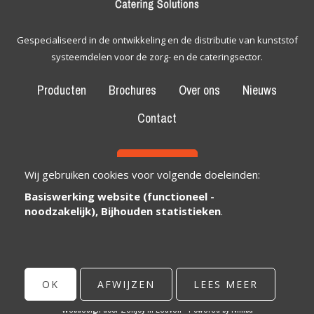
Gespecialiseerd in de ontwikkeling en de distributie van kunststof
systeemdelen voor de zorg- en de cateringsector.
Producten
Brochures
Over ons
Nieuws
Contact
CONTACT
Wij gebruiken cookies voor volgende doeleinden:
Basiswerking website (functioneel -
Bexem Catering Solutions
Maatschappelijke zetel
noodzakelijk), Bijhouden statistieken
.
Winkelveldbaan 17
3111 Wezemaal, België
info@bexem.be
OK
AFWIJZEN
LEES MEER
© Copyright 2026 | Bexem • Alle rechten voorbehouden •
Privacy
Webdesign door Zenjoy in Leuven
•
Powered by Nimbu