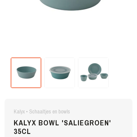
Kalyx • Schaaltjes en bowls
KALYX BOWL 'SALIEGROEN'
35CL