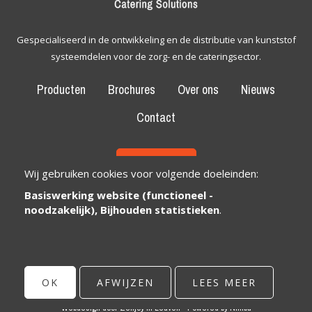
Gespecialiseerd in de ontwikkeling en de distributie van kunststof
systeemdelen voor de zorg- en de cateringsector.
Producten
Brochures
Over ons
Nieuws
Contact
CONTACT
Wij gebruiken cookies voor volgende doeleinden:
Basiswerking website (functioneel -
Bexem Catering Solutions
Maatschappelijke zetel
noodzakelijk), Bijhouden statistieken
.
Winkelveldbaan 17
3111 Wezemaal, België
info@bexem.be
OK
AFWIJZEN
LEES MEER
© Copyright 2026 | Bexem • Alle rechten voorbehouden •
Privacy
Webdesign door Zenjoy in Leuven
•
Powered by Nimbu