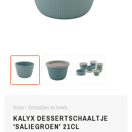
Kalyx • Schaaltjes en bowls
KALYX DESSERTSCHAALTJE
'SALIEGROEN' 21CL