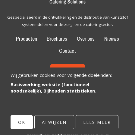
Gespecialiseerd in de ontwikkeling en de distributie van kunststof
systeemdelen voor de zorg- en de cateringsector.
Producten
Brochures
Over ons
Nieuws
Contact
CONTACT
Wij gebruiken cookies voor volgende doeleinden:
Basiswerking website (functioneel -
Bexem Catering Solutions
Maatschappelijke zetel
noodzakelijk), Bijhouden statistieken
.
Winkelveldbaan 17
3111 Wezemaal, België
info@bexem.be
OK
AFWIJZEN
LEES MEER
© Copyright 2026 | Bexem • Alle rechten voorbehouden •
Privacy
Webdesign door Zenjoy in Leuven
•
Powered by Nimbu