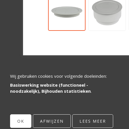
Wij gebruiken cookies voor volgende doeleinden:
Basiswerking website (functioneel -
noodzakelijk), Bijhouden statistieken
.
Gespecialiseerd in de ontwikkeling en de
distributie van kunststof systeemdelen
voor de zorg- en de cateringsector.
OK
AFWIJZEN
LEES MEER