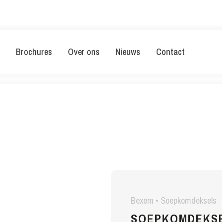
Brochures
Over ons
Nieuws
Contact
Bexem • Soepkomdeksels
SOEPKOMDEKSE