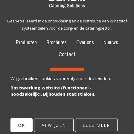
Gespecialiseerd in de ontwikkeling en de distributie van kunststof
systeemdelen voor de zorg- en de cateringsector.
Producten
Brochures
Over ons
Nieuws
Contact
CONTACT
Wij gebruiken cookies voor volgende doeleinden:
Basiswerking website (functioneel -
Bexem Catering Solutions
Maatschappelijke zetel
noodzakelijk), Bijhouden statistieken
.
Winkelveldbaan 17
3111 Wezemaal, België
info@bexem.be
OK
AFWIJZEN
LEES MEER
© Copyright 2026 | Bexem • Alle rechten voorbehouden •
Privacy