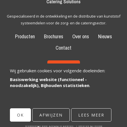
Gespecialiseerd in de ontwikkeling en de distributie van kunststof
systeemdelen voor de zorg- en de cateringsector.
Producten
Brochures
Over ons
Nieuws
Contact
CONTACT
Wij gebruiken cookies voor volgende doeleinden:
Basiswerking website (functioneel -
Bexem Catering Solutions
Maatschappelijke zetel
noodzakelijk), Bijhouden statistieken
.
Winkelveldbaan 17
3111 Wezemaal, België
info@bexem.be
OK
AFWIJZEN
LEES MEER
© Copyright 2026 | Bexem • Alle rechten voorbehouden •
Privacy
Webdesign door Zenjoy in Leuven
•
Powered by Nimbu