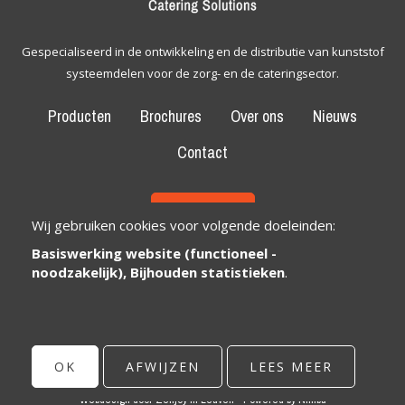
Gespecialiseerd in de ontwikkeling en de distributie van kunststof
systeemdelen voor de zorg- en de cateringsector.
Producten
Brochures
Over ons
Nieuws
Contact
CONTACT
Wij gebruiken cookies voor volgende doeleinden:
Basiswerking website (functioneel -
Bexem Catering Solutions
Maatschappelijke zetel
noodzakelijk), Bijhouden statistieken
.
Winkelveldbaan 17
3111 Wezemaal, België
info@bexem.be
OK
AFWIJZEN
LEES MEER
© Copyright 2026 | Bexem • Alle rechten voorbehouden •
Privacy
Webdesign door Zenjoy in Leuven
•
Powered by Nimbu