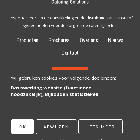
Gespecialiseerd in de ontwikkeling en de distributie van kunststof
systeemdelen voor de zorg- en de cateringsector.
Producten
Brochures
Over ons
Nieuws
Contact
CONTACT
Wij gebruiken cookies voor volgende doeleinden:
Basiswerking website (functioneel -
Bexem Catering Solutions
Maatschappelijke zetel
noodzakelijk), Bijhouden statistieken
.
Winkelveldbaan 17
3111 Wezemaal, België
info@bexem.be
OK
AFWIJZEN
LEES MEER
© Copyright 2026 | Bexem • Alle rechten voorbehouden •
Privacy
Webdesign door Zenjoy in Leuven
•
Powered by Nimbu