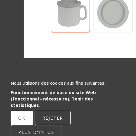
Nous utilisons des cookies aux fins suivantes:
Fonctionnement de base du site Web
(fonctionnel - nécessaire), Tenir des
statistiques
.
Spécialisé dans le développement et la
distribution de pièces de systèmes en
OK
REJETER
plastique pour le secteur de la santé et
de la restauration.
PLUS D'INFOS