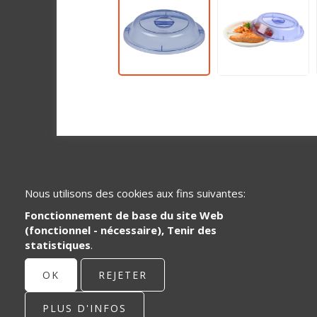
Nous utilisons des cookies aux fins suivantes:
Fonctionnement de base du site Web
(fonctionnel - nécessaire), Tenir des
statistiques
.
Spécialisé dans le développement et la
distribution de pièces de systèmes en
OK
REJETER
plastique pour le secteur de la santé et
de la restauration.
PLUS D'INFOS