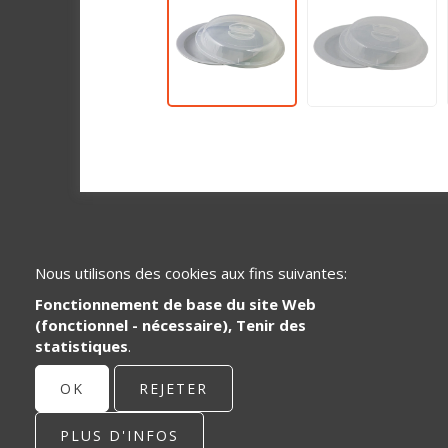
Nous utilisons des cookies aux fins suivantes:
Fonctionnement de base du site Web
(fonctionnel - nécessaire), Tenir des
statistiques
.
Spécialisé dans le développement et la
distribution de pièces de systèmes en
OK
REJETER
plastique pour le secteur de la santé et
de la restauration.
PLUS D'INFOS