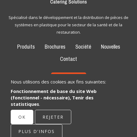
Spécialisé dans le développement et la distribution de pièces de
systèmes en plastique pour le secteur de la santé et de la
restauration.
Produits
Brochures
Société
Nouvelles
Contact
CONTACT
Nous utilisons des cookies aux fins suivantes:
Fonctionnement de base du site Web
Bexem Catering Solutions
(fonctionnel - nécessaire), Tenir des
Siège social
statistiques
.
Winkelveldbaan 17
3111 Wezemaal, België
OK
REJETER
info@bexem.be
PLUS D'INFOS
© Copyright 2026 | Bexem • Tous les droits sont réservés •
Privacy