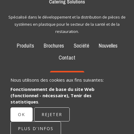
Spécialisé dans le développement et la distribution de pièces de
systèmes en plastique pour le secteur de la santé et de la
restauration.
Produits
Brochures
Société
Nouvelles
Contact
CONTACT
Nous utilisons des cookies aux fins suivantes:
Fonctionnement de base du site Web
Bexem Catering Solutions
(fonctionnel - nécessaire), Tenir des
Siège social
statistiques
.
Winkelveldbaan 17
3111 Wezemaal, België
OK
REJETER
info@bexem.be
PLUS D'INFOS
© Copyright 2026 | Bexem • Tous les droits sont réservés •
Privacy