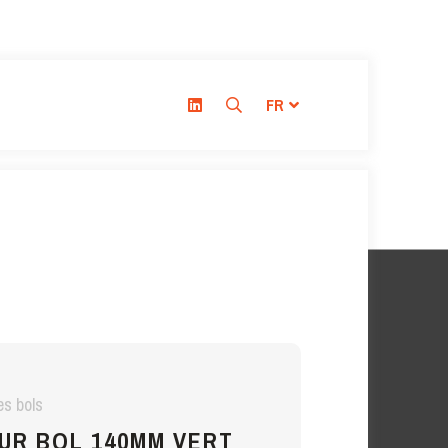
FR
es bols
UR BOL 140MM VERT