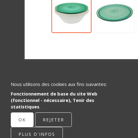
Nous utilisons des cookies aux fins suivantes:
Fonctionnement de base du site Web
(fonctionnel - nécessaire), Tenir des
statistiques
.
Spécialisé dans le développement et la
distribution de pièces de systèmes en
OK
REJETER
plastique pour le secteur de la santé et
de la restauration.
PLUS D'INFOS